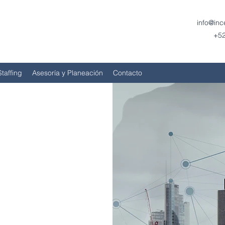
info@in
+52
Staffing
Asesoría y Planeación
Contacto
M